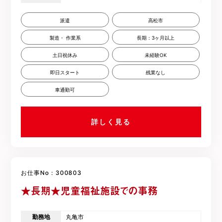
派遣
高松市
製造・ 作業系
長期：3ヶ月以上
土日祝休み
未経験OK
即日スタート
残業なし
車通勤可
詳しく見る
お仕事No：300803
★長期★児童福祉施設での事務
勤務地
丸亀市