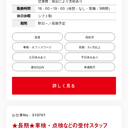
交通費：規定により支給あり
勤務時間
16：00～19：00（休憩：なし・実働：3時間）
休日休暇
シフト制
期間
即日～／長期予定
派遣
高松市
事務・オフィスワーク
長期：3ヶ月以上
土日休みあり
平日休みあり
週4日以内
車通勤可
詳しく見る
お仕事No：310701
★長期★車検・点検などの受付スタッフ