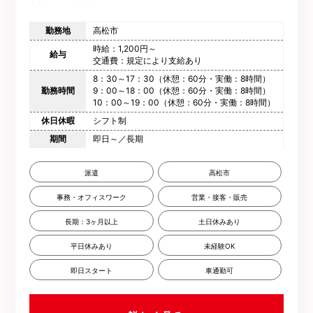
勤務地
高松市
時給：1,200円～
給与
交通費：規定により支給あり
8：30～17：30（休憩：60分・実働：8時間）
勤務時間
9：00～18：00（休憩：60分・実働：8時間）
10：00～19：00（休憩：60分・実働：8時間）
休日休暇
シフト制
期間
即日～／長期
派遣
高松市
事務・オフィスワーク
営業・接客・販売
長期：3ヶ月以上
土日休みあり
平日休みあり
未経験OK
即日スタート
車通勤可