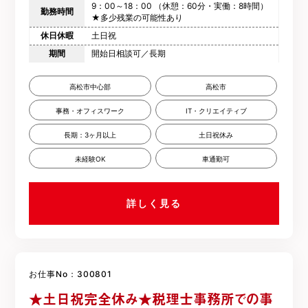
9：00～18：00 （休憩：60分・実働：8時間）
勤務時間
★多少残業の可能性あり
休日休暇
土日祝
期間
開始日相談可／長期
高松市中心部
高松市
事務・オフィスワーク
IT・クリエイティブ
長期：3ヶ月以上
土日祝休み
未経験OK
車通勤可
詳しく見る
お仕事No：300801
★土日祝完全休み★税理士事務所での事