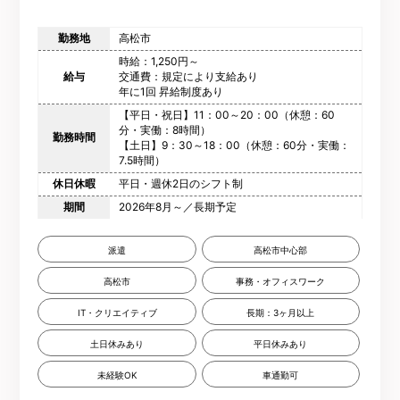
勤務地
高松市
時給：1,250円～
給与
交通費：規定により支給あり
年に1回 昇給制度あり
【平日・祝日】11：00～20：00（休憩：60
分・実働：8時間）
勤務時間
【土日】9：30～18：00（休憩：60分・実働：
7.5時間）
休日休暇
平日・週休2日のシフト制
期間
2026年8月～／長期予定
派遣
高松市中心部
高松市
事務・オフィスワーク
IT・クリエイティブ
長期：3ヶ月以上
土日休みあり
平日休みあり
未経験OK
車通勤可