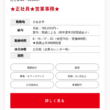
★正社員★営業事務★
勤務地
さぬき市
月給：185,000円～
給与
賞与：実績による（前年度年2回実績あり）
8：15～17：30（休憩75分・実働8時間）
勤務時間
★残業は月5時間程度
休日休暇
土日祝（企業カレンダー有）
期間
職業紹介
東讃
事務・オフィスワーク
長期：3ヶ月以上
土日祝休み
車通勤可
詳しく見る