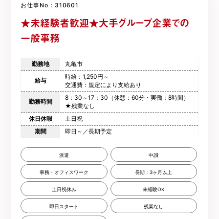
お仕事No：310601
★未経験者歓迎★大手グループ企業での
一般事務
勤務地
丸亀市
時給：1,250円～
給与
交通費：規定により支給あり
8：30～17：30（休憩：60分・実働：8時間）
勤務時間
★残業なし
休日休暇
土日祝
期間
即日～／長期予定
派遣
中讃
事務・オフィスワーク
長期：3ヶ月以上
土日祝休み
未経験OK
即日スタート
残業なし