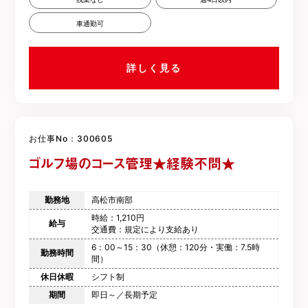
車通勤可
詳しく見る
お仕事No：300605
ゴルフ場のコース管理★経験不問★
勤務地
高松市南部
時給：1,210円
給与
交通費：規定により支給あり
6：00～15：30（休憩：120分・実働：7.5時
勤務時間
間）
休日休暇
シフト制
期間
即日～／長期予定