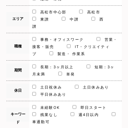
高松市中心部
高松市
エリア
東讃
中讃
西
讃
事務・オフィスワーク
営業・
職種
接客・販売
IT・クリエイティ
ブ
製造・ 作業系
長期：3ヶ月以上
短期：3ヶ
期間
月未満
単発
土日祝休み
土日休みあり
休日
平日休みあり
未経験OK
即日スタート
キーワー
残業なし
週4日以内
車通勤可
ド