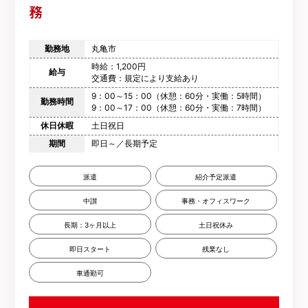
務
勤務地
丸亀市
時給：1,200円
給与
交通費：規定により支給あり
9：00～15：00（休憩：60分・実働：5時間）
勤務時間
9：00～17：00（休憩：60分・実働：7時間）
休日休暇
土日祝日
期間
即日～／長期予定
派遣
紹介予定派遣
中讃
事務・オフィスワーク
長期：3ヶ月以上
土日祝休み
即日スタート
残業なし
車通勤可