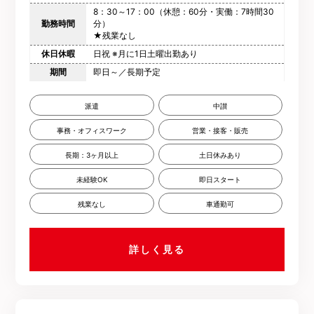
8：30～17：00（休憩：60分・実働：7時間30
勤務時間
分）
★残業なし
休日休暇
日祝 ※月に1日土曜出勤あり
期間
即日～／長期予定
派遣
中讃
事務・オフィスワーク
営業・接客・販売
長期：3ヶ月以上
土日休みあり
未経験OK
即日スタート
残業なし
車通勤可
詳しく見る