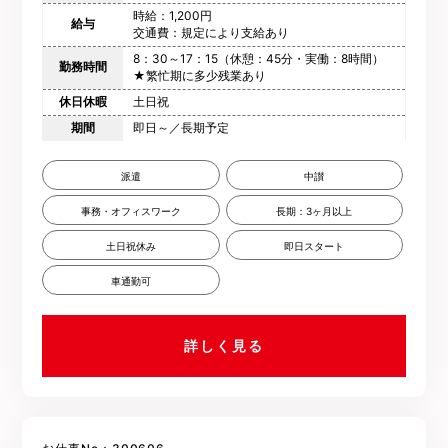
時給：1,200円
給与
交通費：規定により支給あり
8：30～17：15（休憩：45分・実働：8時間）
勤務時間
★繁忙期に多少残業あり
休日休暇
土日祝
期間
即日～／長期予定
派遣
中讃
事務・オフィスワーク
長期：3ヶ月以上
土日祝休み
即日スタート
車通勤可
詳しく見る