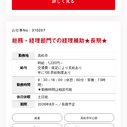
詳しく見る
お仕事No：310207
総務・経理部門での経理補助★長期★
勤務地
高松市
時給：1,220円～
給与
交通費：規定により支給あり
年に1回 昇給制度あり
9：30～18：00（休憩：60分・実働：7.5時
勤務時間
間）
★勤務時間は相談可能
休日休暇
土日祝
期間
2026年8月～／長期予定
派遣
高松市中心部