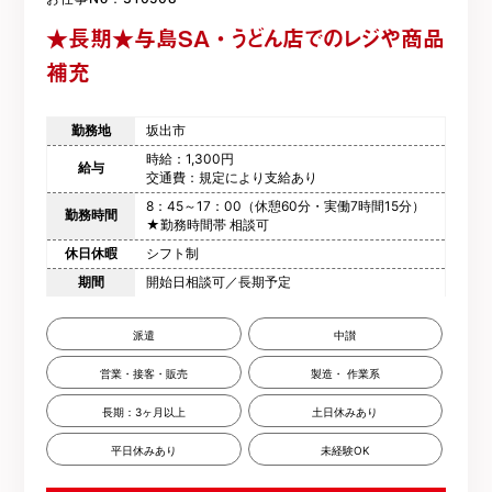
★長期★与島SA・うどん店でのレジや商品
補充
勤務地
坂出市
時給：1,300円
給与
交通費：規定により支給あり
8：45～17：00（休憩60分・実働7時間15分）
勤務時間
★勤務時間帯 相談可
休日休暇
シフト制
期間
開始日相談可／長期予定
派遣
中讃
営業・接客・販売
製造・ 作業系
長期：3ヶ月以上
土日休みあり
平日休みあり
未経験OK