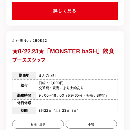
詳しく見る
お仕事No：260822
★8/22.23★「MONSTER baSH」飲食
ブーススタッフ
勤務地
まんのう町
日給：11,000円
給与
交通費：規定により支給あり
勤務時間
9：00～18：00（休憩60分・実働：8時間）
休日休暇
期間
8月22日（土）23日（日）
短期・単発
中讃