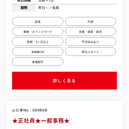
休日休暇
水曜＋1日
期間
即日～／長期
派遣
中讃
事務・オフィスワーク
営業・接客・販売
長期：3ヶ月以上
平日休みあり
未経験OK
即日スタート
車通勤可
詳しく見る
お仕事No：300908
★正社員★一般事務★