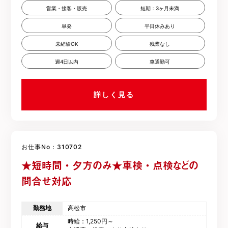
営業・接客・販売
短期：3ヶ月未満
単発
平日休みあり
未経験OK
残業なし
週4日以内
車通勤可
詳しく見る
お仕事No：310702
★短時間・夕方のみ★車検・点検などの
問合せ対応
勤務地
高松市
時給：1,250円～
給与