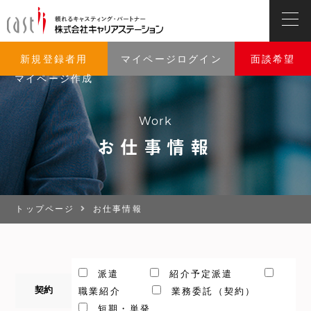
新規登録者用
マイページログイン
面談希望
マイページ作成
Work
お仕事情報
トップページ
お仕事情報
派遣
紹介予定派遣
契約
職業紹介
業務委託（契約）
短期・単発