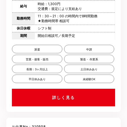
時給：1,300円
給与
交通費：規定により支給あり
11：30～21：00 の時間内で8時間勤務
勤務時間
★勤務時間帯 相談可
休日休暇
シフト制
期間
開始日相談可／長期予定
派遣
中讃
営業・接客・販売
製造・ 作業系
長期：3ヶ月以上
土日休みあり
平日休みあり
未経験OK
詳しく見る
お仕事No：310508