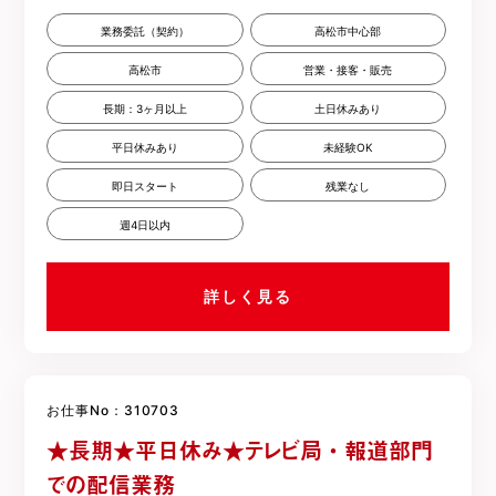
業務委託（契約）
高松市中心部
高松市
営業・接客・販売
長期：3ヶ月以上
土日休みあり
平日休みあり
未経験OK
即日スタート
残業なし
週4日以内
詳しく見る
お仕事No：310703
★長期★平日休み★テレビ局・報道部門
での配信業務