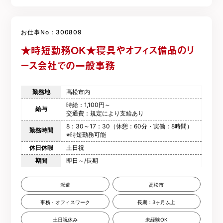
お仕事No：300809
★時短勤務OK★寝具やオフィス備品のリ
ース会社での一般事務
勤務地
高松市内
時給：1,100円～
給与
交通費：規定により支給あり
8：30～17：30（休憩：60分・実働：8時間）
勤務時間
※時短勤務可能
休日休暇
土日祝
期間
即日～/長期
派遣
高松市
事務・オフィスワーク
長期：3ヶ月以上
土日祝休み
未経験OK