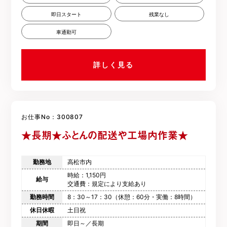
即日スタート
残業なし
車通勤可
詳しく見る
お仕事No：300807
★長期★ふとんの配送や工場内作業★
勤務地
高松市内
時給：1,150円
給与
交通費：規定により支給あり
勤務時間
8：30～17：30（休憩：60分・実働：8時間）
休日休暇
土日祝
期間
即日～／長期