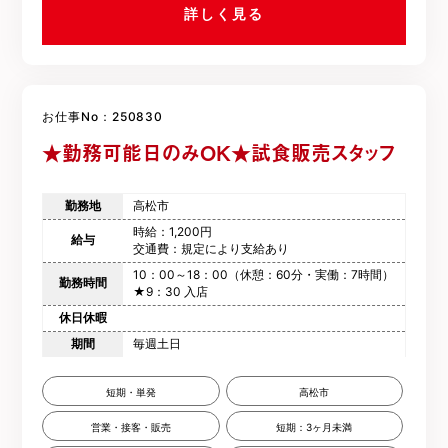
詳しく見る
お仕事No：250830
★勤務可能日のみOK★試食販売スタッフ
勤務地
高松市
時給：1,200円
給与
交通費：規定により支給あり
10：00～18：00（休憩：60分・実働：7時間）
勤務時間
★9：30 入店
休日休暇
期間
毎週土日
短期・単発
高松市
営業・接客・販売
短期：3ヶ月未満