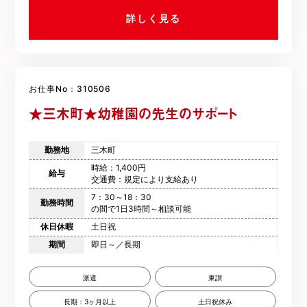
詳しく見る
お仕事No：310506
★三木町★幼稚園の先生のサポート
勤務地
三木町
時給：1,400円
給与
交通費：規定により支給あり
7：30～18：30
勤務時間
の間で1日3時間～相談可能
休日休暇
土日祝
期間
即日～／長期
派遣
東讃
長期：3ヶ月以上
土日祝休み