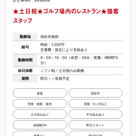
お仕事No：300606
★土日祝★ゴルフ場内のレストラン★接客
スタッフ
勤務地
高松市南部
時給：1,350円
給与
交通費：規定により支給あり
9：00～16：00（休憩：45分・実働：6時間15
勤務時間
分）
休日休暇
シフト制／土日祝のみ勤務
期間
即日～／長期予定
派遣
高松市
営業・接客・販売
長期：3ヶ月以上
土日休みあり
平日休みあり
未経験OK
即日スタート
残業なし
週4日以内