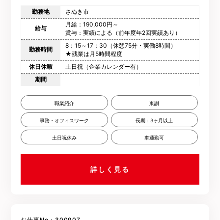
勤務地
さぬき市
月給：190,000円～
給与
賞与：実績による（前年度年2回実績あり）
8：15～17：30（休憩75分・実働8時間）
勤務時間
★残業は月5時間程度
休日休暇
土日祝（企業カレンダー有）
期間
職業紹介
東讃
事務・オフィスワーク
長期：3ヶ月以上
土日祝休み
車通勤可
詳しく見る
お仕事No：300907