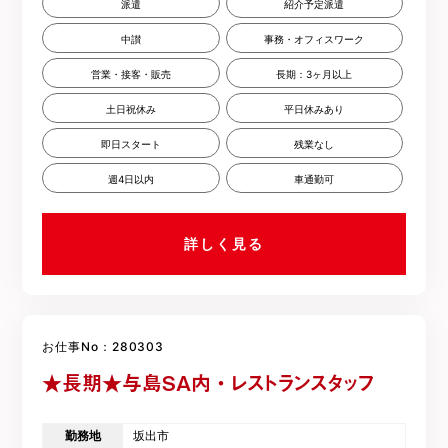
派遣
紹介予定派遣
中讃
事務・オフィスワーク
営業・接客・販売
長期：3ヶ月以上
土日祝休み
平日休みあり
即日スタート
残業なし
週4日以内
車通勤可
詳しく見る
お仕事No：280303
★長期★与島SA内・レストランスタッフ
勤務地
坂出市