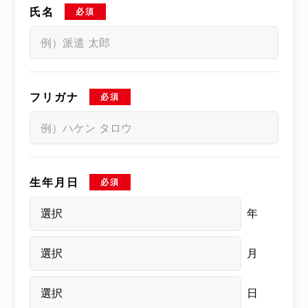
氏名
必須
フリガナ
必須
生年月日
必須
年
月
日