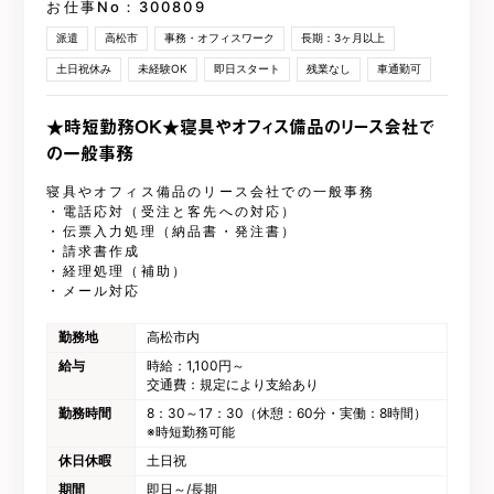
お仕事No：300809
派遣
高松市
事務・オフィスワーク
長期：3ヶ月以上
土日祝休み
未経験OK
即日スタート
残業なし
車通勤可
★時短勤務OK★寝具やオフィス備品のリース会社で
の一般事務
寝具やオフィス備品のリース会社での一般事務
・電話応対（受注と客先への対応）
・伝票入力処理（納品書・発注書）
・請求書作成
・経理処理（補助）
・メール対応
勤務地
高松市内
給与
時給：1,100円～
交通費：規定により支給あり
勤務時間
8：30～17：30（休憩：60分・実働：8時間）
※時短勤務可能
休日休暇
土日祝
期間
即日～/長期